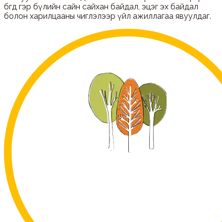
бөгөөд гэр бүлийн сайн сайхан байдал, эцэг эх байдал
болон харилцааны чиглэлээр үйл ажиллагаа явуулдаг.