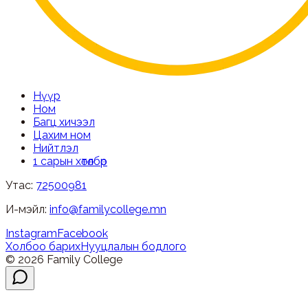
Нүүр
Ном
Багц хичээл
Цахим ном
Нийтлэл
1 сарын хөтөлбөр
Утас:
72500981
И-мэйл:
info@familycollege.mn
Instagram
Facebook
Холбоо барих
Нууцлалын бодлого
©
2026
Family College