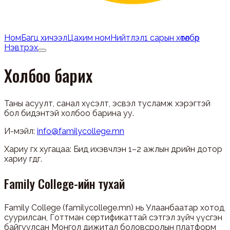
Ном
Багц хичээл
Цахим ном
Нийтлэл
1 сарын хөтөлбөр
Нэвтрэх
Холбоо барих
Таны асуулт, санал хүсэлт, эсвэл тусламж хэрэгтэй
бол бидэнтэй холбоо барина уу.
И-мэйл:
info@familycollege.mn
Хариу өгөх хугацаа: Бид ихэвчлэн 1–2 ажлын өдрийн дотор
хариу өгдөг.
Family College-ийн тухай
Family College (familycollege.mn) нь Улаанбаатар хотод
суурилсан, Готтман сертификаттай сэтгэл зүйч үүсгэн
байгуулсан Монгол дижитал боловсролын платформ